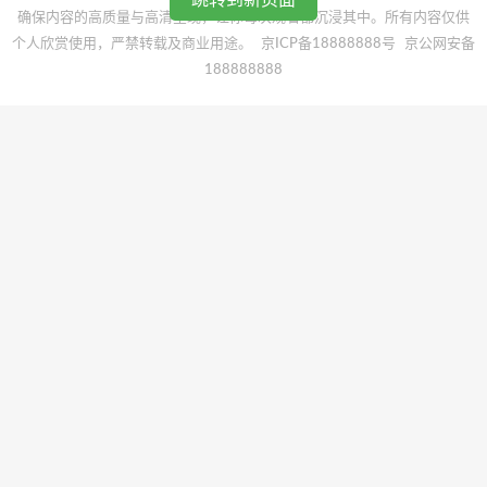
确保内容的高质量与高清呈现，让你每次观看都沉浸其中。所有内容仅供
个人欣赏使用，严禁转载及商业用途。
京ICP备18888888号
京公网安备
188888888