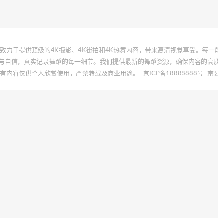
 | 本站致力于提供顶级的4K摄影、4K街拍和4K热舞内容，带来高清视觉享受。每
与自信，真实记录舞蹈的每一细节。我们提供最新的舞蹈资源，确保内容的高
所有内容仅供个人欣赏使用，严禁转载及商业用途。
京ICP备18888888号
京公