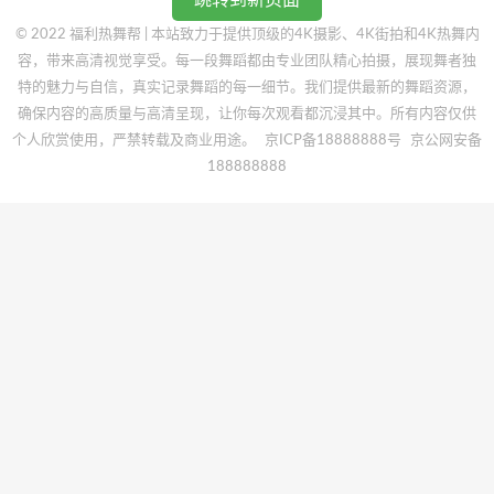
© 2022 福利热舞帮 | 本站致力于提供顶级的4K摄影、4K街拍和4K热舞内
容，带来高清视觉享受。每一段舞蹈都由专业团队精心拍摄，展现舞者独
特的魅力与自信，真实记录舞蹈的每一细节。我们提供最新的舞蹈资源，
确保内容的高质量与高清呈现，让你每次观看都沉浸其中。所有内容仅供
个人欣赏使用，严禁转载及商业用途。
京ICP备18888888号
京公网安备
188888888