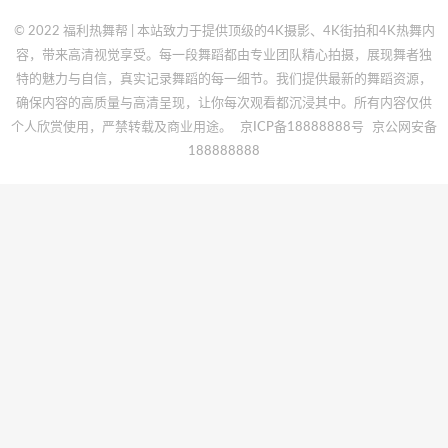
© 2022 福利热舞帮 | 本站致力于提供顶级的4K摄影、4K街拍和4K热舞内
容，带来高清视觉享受。每一段舞蹈都由专业团队精心拍摄，展现舞者独
特的魅力与自信，真实记录舞蹈的每一细节。我们提供最新的舞蹈资源，
确保内容的高质量与高清呈现，让你每次观看都沉浸其中。所有内容仅供
个人欣赏使用，严禁转载及商业用途。
京ICP备18888888号
京公网安备
188888888