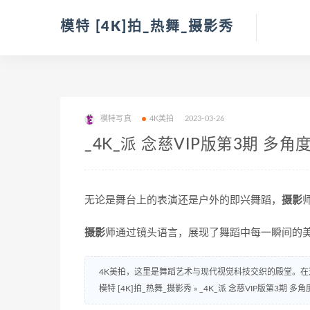
模特 [4K]拍_热舞_摄影秀
模特写真
4K美拍
2023-03-26
_4K_派 念慈VIP版第3期 多角
无论是舞台上的表演还是户外的即兴舞蹈，
摄影
摄影
师通过镜头语言，展现了舞蹈中每一瞬间的
4K美拍，这里是舞蹈艺术与现代视觉科技交织的殿堂。在
模特 [4K]拍_热舞_摄影秀
»
_4K_派 念慈VIP版第3期 多