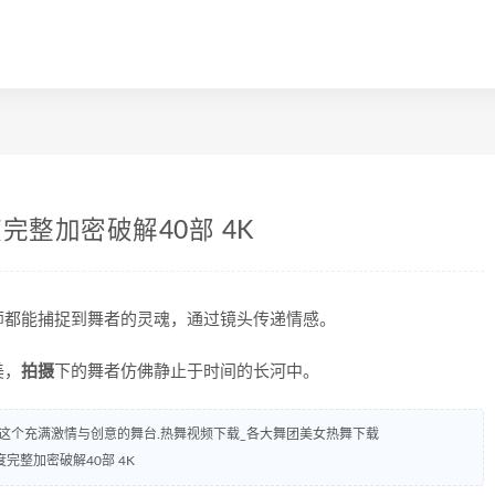
度完整加密破解40部 4K
师都能捕捉到舞者的灵魂，通过镜头传递情感。
美，
拍摄
下的舞者仿佛静止于时间的长河中。
这个充满激情与创意的舞台.热舞视频下载_各大舞团美女热舞下载
角度完整加密破解40部 4K