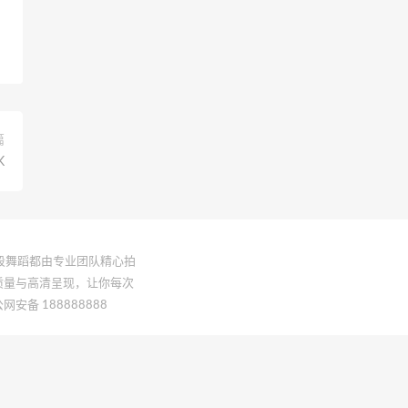
篇
K
一段舞蹈都由专业团队精心拍
质量与高清呈现，让你每次
网安备 188888888