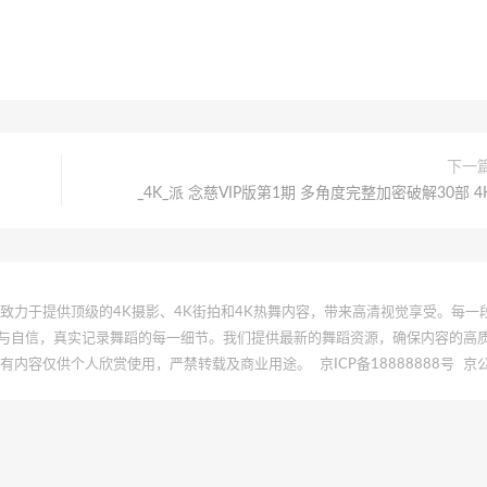
下一
_4K_派 念慈VIP版第1期 多角度完整加密破解30部 4
 | 本站致力于提供顶级的4K摄影、4K街拍和4K热舞内容，带来高清视觉享受。每
与自信，真实记录舞蹈的每一细节。我们提供最新的舞蹈资源，确保内容的高
所有内容仅供个人欣赏使用，严禁转载及商业用途。
京ICP备18888888号
京公