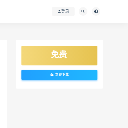
登录
免费
立即下载