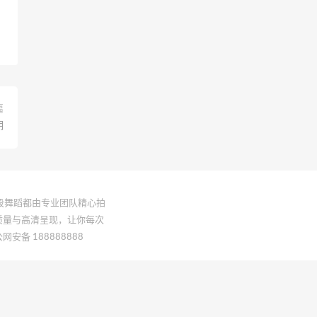
篇
期
一段舞蹈都由专业团队精心拍
质量与高清呈现，让你每次
网安备 188888888