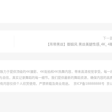
下一
【吊带黑丝】御姐风 黑丝美腿性感_4K_ 4
 | 本站致力于提供顶级的4K摄影、4K街拍和4K热舞内容，带来高清视觉享受。每
与自信，真实记录舞蹈的每一细节。我们提供最新的舞蹈资源，确保内容的高
所有内容仅供个人欣赏使用，严禁转载及商业用途。
京ICP备18888888号
京公