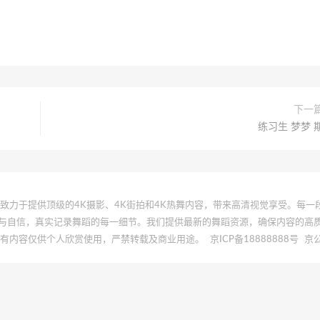
下一
练习生 梦梦 
 | 本站致力于提供顶级的4K摄影、4K街拍和4K热舞内容，带来高清视觉享受。每
与自信，真实记录舞蹈的每一细节。我们提供最新的舞蹈资源，确保内容的高
所有内容仅供个人欣赏使用，严禁转载及商业用途。
京ICP备18888888号
京公