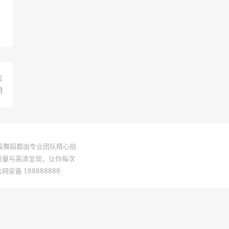
篇
期
一段舞蹈都由专业团队精心拍
质量与高清呈现，让你每次
网安备 188888888