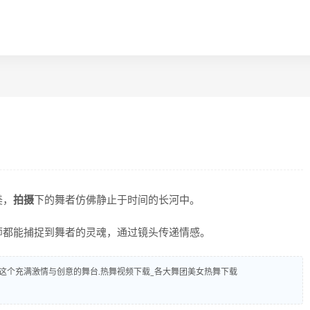
美，
拍摄
下的舞者仿佛静止于时间的长河中。
师都能捕捉到舞者的灵魂，通过镜头传递情感。
这个充满激情与创意的舞台.热舞视频下载_各大舞团美女热舞下载