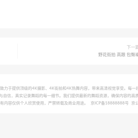
下一
野花街拍 高跟 包臀
 | 本站致力于提供顶级的4K摄影、4K街拍和4K热舞内容，带来高清视觉享受。每
与自信，真实记录舞蹈的每一细节。我们提供最新的舞蹈资源，确保内容的高
所有内容仅供个人欣赏使用，严禁转载及商业用途。
京ICP备18888888号
京公