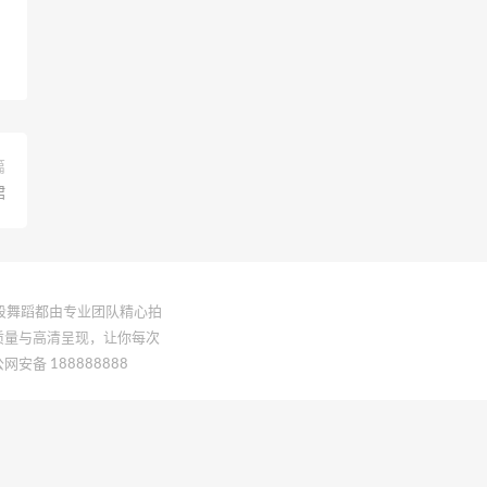
篇
裙
一段舞蹈都由专业团队精心拍
质量与高清呈现，让你每次
网安备 188888888