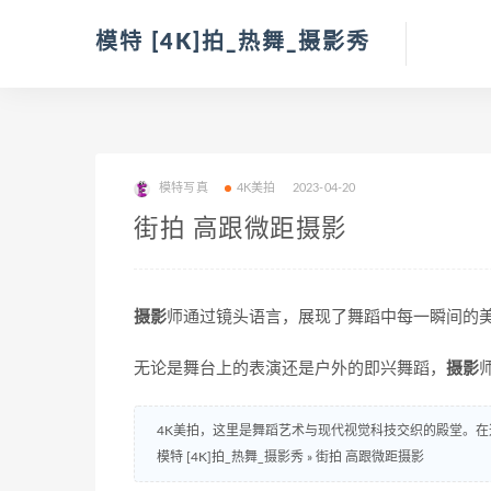
模特 [4K]拍_热舞_摄影秀
模特写真
4K美拍
2023-04-20
街拍 高跟微距摄影
摄影
师通过镜头语言，展现了舞蹈中每一瞬间的
无论是舞台上的表演还是户外的即兴舞蹈，
摄影
4K美拍，这里是舞蹈艺术与现代视觉科技交织的殿堂。在
模特 [4K]拍_热舞_摄影秀
»
街拍 高跟微距摄影