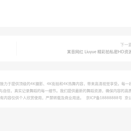
下一
某音网红 Liuyue 精彩拍私密HD资
 | 本站致力于提供顶级的4K摄影、4K街拍和4K热舞内容，带来高清视觉享受。每
与自信，真实记录舞蹈的每一细节。我们提供最新的舞蹈资源，确保内容的高
所有内容仅供个人欣赏使用，严禁转载及商业用途。
京ICP备18888888号
京公