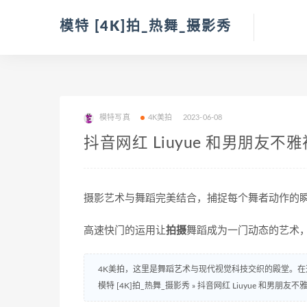
模特 [4K]拍_热舞_摄影秀
模特写真
4K美拍
2023-06-08
抖音网红 Liuyue 和男朋友不
摄影艺术与舞蹈完美结合，捕捉每个舞者动作的
高速快门的运用让
拍摄
舞蹈成为一门动态的艺术
4K美拍，这里是舞蹈艺术与现代视觉科技交织的殿堂。在
模特 [4K]拍_热舞_摄影秀
»
抖音网红 Liuyue 和男朋友