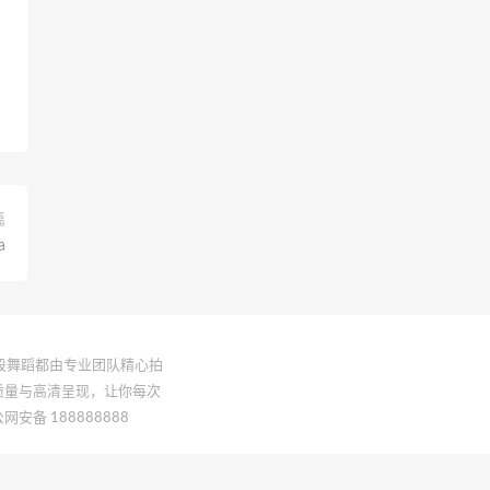
篇
a
一段舞蹈都由专业团队精心拍
质量与高清呈现，让你每次
网安备 188888888