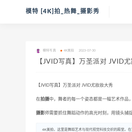
模特 [4K]拍_热舞_摄影秀
模特写真
4K美拍
2023-07-30
【JVID写真】万圣派对 JVID
【JVID写真】万圣派对 JVID尤妝妝大秀
在
拍摄
中，舞者的每一个姿态都是一幅艺术作品
摄影
师需要抓住舞蹈动作的高光时刻，用镜头捕
4K美拍，这里是舞蹈艺术与现代视觉科技交织的殿堂。在