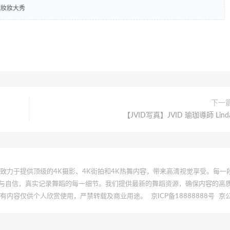
D尤妝妝大秀
下一
【JVID写真】JVID 瑜珈導師 Lind
 | 本站致力于提供顶级的4K摄影、4K街拍和4K热舞内容，带来高清视觉享受。每
与自信，真实记录舞蹈的每一细节。我们提供最新的舞蹈资源，确保内容的高
所有内容仅供个人欣赏使用，严禁转载及商业用途。
京ICP备18888888号
京公