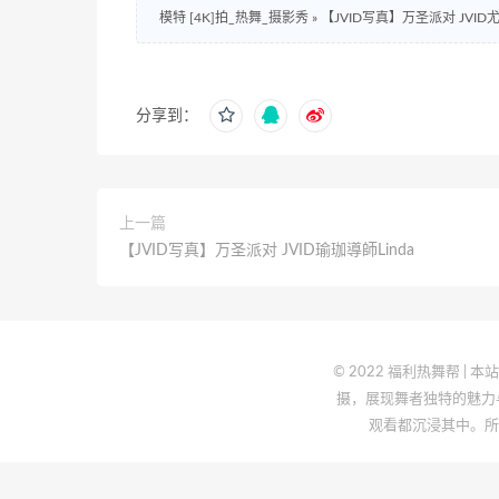
模特 [4K]拍_热舞_摄影秀
»
【JVID写真】万圣派对 JVI
分享到：
上一篇
【JVID写真】万圣派对 JVID瑜珈導師Linda
© 2022 福利热舞帮
摄，展现舞者独特的魅力
观看都沉浸其中。