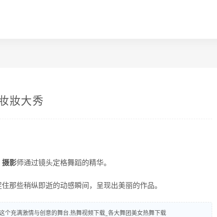
尤妝妝大秀
，
摄影
师通过镜头定格舞蹈的精华。
捉住那些稍纵即逝的动感瞬间，呈现出美丽的作品。
这个充满激情与创意的舞台.热舞视频下载_各大舞团美女热舞下载